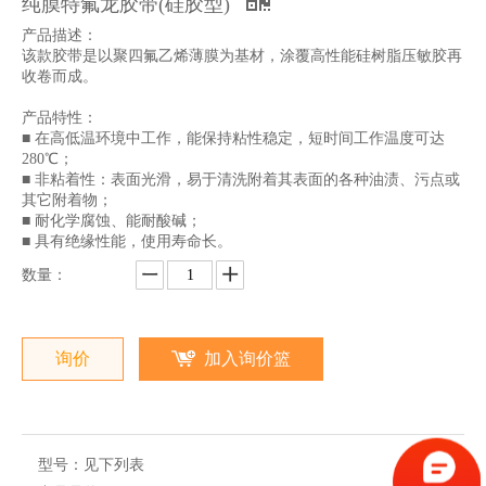
纯膜特氟龙胶带(硅胶型)
产品描述：
该款胶带是以聚四氟乙烯薄膜为基材，涂覆高性能硅树脂压敏胶再
收卷而成。
产品特性：
■ 在高低温环境中工作，能保持粘性稳定，短时间工作温度可达
280℃；
■ 非粘着性：表面光滑，易于清洗附着其表面的各种油渍、污点或
其它附着物；
■ 耐化学腐蚀、能耐酸碱；
■ 具有绝缘性能，使用寿命长。
数量：
询价
加入询价篮
型号：
见下列表