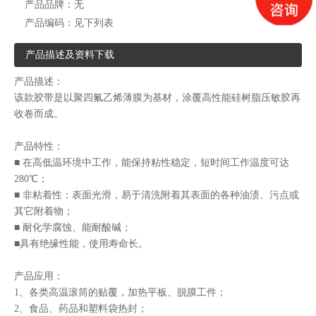
产品品牌：
无
产品编码：
见下列表
产品描述及资料下载
产品描述：
该款胶带是以聚四氟乙烯薄膜为基材，涂覆高性能硅树脂压敏胶再
收卷而成。
产品特性：
■ 在高低温环境中工作，能保持粘性稳定，短时间工作温度可达
280℃；
■ 非粘着性：表面光滑，易于清洗附着其表面的各种油渍、污点或
其它附着物；
■ 耐化学腐蚀、能耐酸碱；
■具有绝缘性能，使用寿命长。
产品应用：
1、各类高温滚筒的贴覆，加热平板、脱膜工件；
2、食品、药品和塑料袋热封；