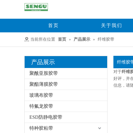
首页
关于我们
当前所在位置
首页
»
产品展示
»
纤维胶带
产品展示
纤维胶
对于
纤维
聚酰亚胺胶带
好评，并
聚酯薄膜胶带
信息，请
玻璃布胶带
特氟龙胶带
ESD防静电胶带
特种胶粘带