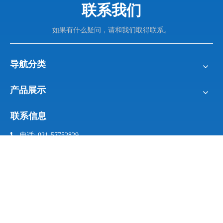
联系我们
如果有什么疑问，请和我们取得联系。
导航分类
产品展示
联系信息

电话: 021-57752829
021- 57752836

手机:
17701875637 (微信同号）

邮箱:
info@sengu.cc

地址: 上海市松江区新桥镇
新格路487号6幢
邮件订阅