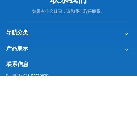
如果有什么疑问，请和我们取得联系。
导航分类
产品展示
联系信息

电话: 021-57752829
021- 57752836

手机:
17701875637 (微信同号）

邮箱:
info@sengu.cc

地址: 上海市松江区新桥镇
新格路487号6幢
邮件订阅