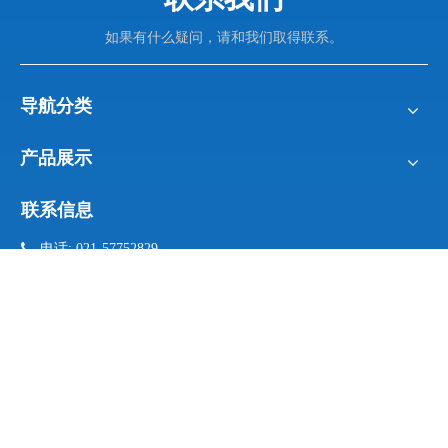
如果有什么疑问，请和我们取得联系。
导航分类
产品展示
联系信息

电话: 021-57752829
021- 57752836

手机:
17701875637 (微信同号）

邮箱:
info@sengu.cc

地址: 上海市松江区新桥镇
新格路487号6幢
邮件订阅