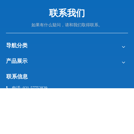
联系我们
如果有什么疑问，请和我们取得联系。
导航分类
产品展示
联系信息

电话: 021-57752829
021- 57752836

手机:
17701875637 (微信同号）

邮箱:
info@sengu.cc

地址: 上海市松江区新桥镇
新格路487号6幢