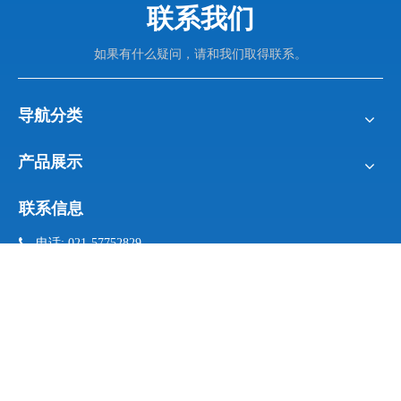
联系我们
如果有什么疑问，请和我们取得联系。
导航分类
产品展示
联系信息

电话: 021-57752829
021- 57752836

手机:
17701875637 (微信同号）

邮箱:
info@sengu.cc

地址: 上海市松江区新桥镇
新格路487号6幢
邮件订阅