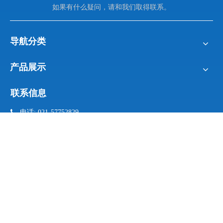
如果有什么疑问，请和我们取得联系。
导航分类
产品展示
联系信息

电话: 021-57752829
021- 57752836

手机:
17701875637 (微信同号）

邮箱:
info@sengu.cc

地址: 上海市松江区新桥镇
新格路487号6幢
邮件订阅
第一时间了解我们的最新产品信息