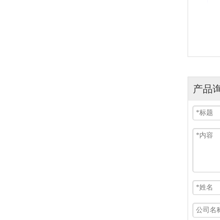
ESD抗静电聚酰亚胺胶带 双
面防静电
产品