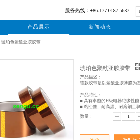
服务热线：+86-177 0187 5637
产品展示
新闻动态
琥珀色聚酰亚胺胶带
琥珀色聚酰亚胺胶带
产品描述：
该款胶带是以聚酰亚胺薄膜为
产品特性：
■ 具有卓越的H级电器绝缘性能
■ 粘性佳、耐高温、耐溶剂且
数量：