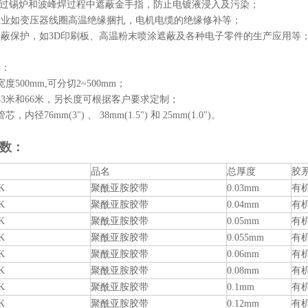
板过锡炉和波峰焊过程中遮蔽金手指，防止电镀液浸入及污染；
行业如变压器线圈高温绝缘捆扎，电机电缆的绝缘修补等；
蔽保护，如3D印刷板、高温粉末喷涂遮蔽及各种电子零件的生产应用等
项：
度500mm,可分切2~500mm；
33米和66米，另长度可根据客户要求定制；
，内径76mm(3") 、 38mm(1.5") 和 25mm(1.0")。
数：
品名
总厚度
胶
K
聚酰亚胺胶带
0.03mm
有
K
聚酰亚胺胶带
0.04mm
有
K
聚酰亚胺胶带
0.05mm
有
K
聚酰亚胺胶带
0.055mm
有
K
聚酰亚胺胶带
0.06mm
有
K
聚酰亚胺胶带
0.08mm
有
K
聚酰亚胺胶带
0.1mm
有
K
聚酰亚胺胶带
0.12mm
有