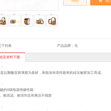
询价
加
见下列表
产品品牌：
无
述及资料下载
述：
带是以聚酰亚胺薄膜为基材，单面涂布高性能有机硅压敏胶加工而成。
性：
卓越的H级电器绝缘性能
佳、耐高温、耐溶剂且剥离后不残胶
用：