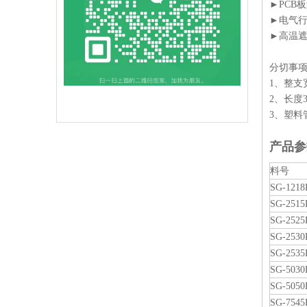
►PCB
►电气
►高温遮
分切事
1、整支宽
2、长度
3、塑料管芯
产品参
料号
SG-1218
SG-2515
SG-2525
SG-2530
SG-2535
SG-5030
SG-5050
SG-7545