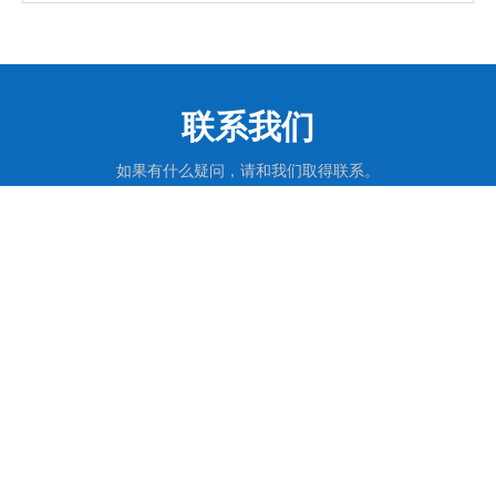
联系我们
如果有什么疑问，请和我们取得联系。
导航分类
产品展示
联系信息

电话: 021-57752829
021- 57752836

手机:
17701875637 (微信同号）

邮箱:
info@sengu.cc