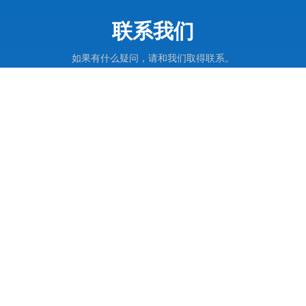
联系我们
如果有什么疑问，请和我们取得联系。
导航分类
产品展示
联系信息

电话: 021-57752829
021- 57752836

手机:
17701875637 (微信同号）

邮箱:
info@sengu.cc

地址: 上海市松江区新桥镇
新格路487号6幢