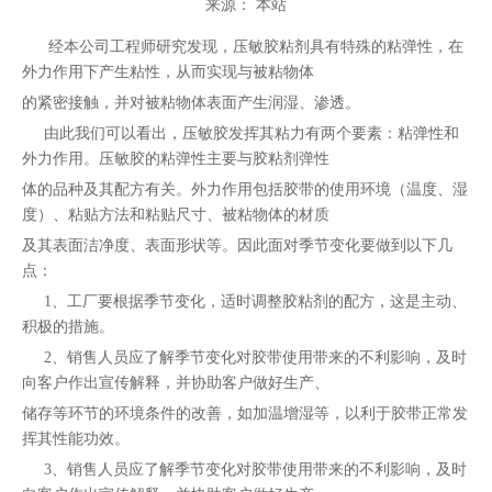
来源：
本站
["wechat","weibo","qzone","douban","email"]
经本公司工程师研究发现，压敏胶粘剂具有特殊的粘弹性，在
外力作用下产生粘性，从而实现与被粘物体
的紧密接触，并对被粘物体表面产生润湿、渗透。
由此我们可以看出，压敏胶发挥其粘力有两个要素：粘弹性和
外力作用。压敏胶的粘弹性主要与胶粘剂弹性
体的品种及其配方有关。外力作用包括胶带的使用环境（温度、湿
度）、粘贴方法和粘贴尺寸、被粘物体的材质
及其表面洁净度、表面形状等。因此面对季节变化要做到以下几
点：
1、工厂要根据季节变化，适时调整胶粘剂的配方，这是主动、
积极的措施。
2、销售人员应了解季节变化对胶带使用带来的不利影响，及时
向客户作出宣传解释，并协助客户做好生产、
储存等环节的环境条件的改善，如加温增湿等，以利于胶带正常发
挥其性能功效。
3、销售人员应了解季节变化对胶带使用带来的不利影响，及时